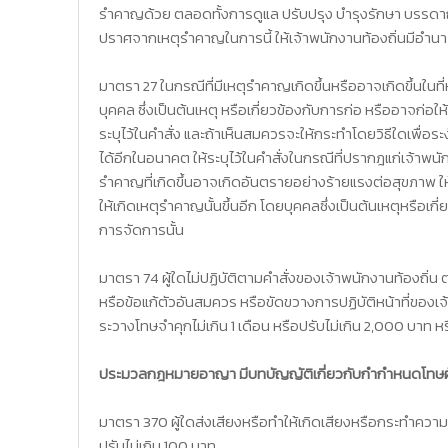
รำคาญด้วย ตลอดทั้งการดูแล ปรับปรุง บำรุงรักษา บรรดา
ปราศจากเหตุรำคาญในการนี้ ให้เจ้าพนักงานท้องถิ่นมีอำนาจ
มาตรา 27 ในกรณีที่มีเหตุรำคาญเกิดขึ้นหรืออาจเกิดขึ้นในท
บุคคล ซึ่งเป็นต้นเหตุ หรือเกี่ยวข้องกับการก่อ หรืออาจก่
ระบุไว้ในคำสั่ง และถ้าเห็นสมควรจะให้กระทำโดยวิธีใดเพื่อร
ได้อีกในอนาคต ให้ระบุไว้ในคำสั่งในกรณีที่ปรากฎแก่เจ้าพนั
รำคาญที่เกิดขึ้นอาจเกิดอันตรายอย่างร้ายแรงต่อสุขภาพ ให
ให้เกิดเหตุรำคาญนั้นขึ้นอีก โดยบุคคลซึ่งเป็นต้นเหตุหรือเก
การจัดการนั้น
มาตรา 74 ผู้ใดไม่ปฏิบัติตามคำสั่งของเจ้าพนักงานท้องถิ่
หรือข้อแก้ตัวอันสมควร หรือขัดขวางการปฏิบัติหน้าที่ขอ
ระวางโทษจำคุกไม่เกิน 1 เดือน หรือปรับไม่เกิน 2,000 บาท หรื
ประมวลกฎหมายอาญา มีบทบัญญัติเกี่ยวกับกำกำหนดโทษผู้ก่อ
มาตรา 370 ผู้ใดส่งเสียงหรือทำให้เกิดเสียงหรือกระทำควา
ปรับไม่เกิน 100 บาท