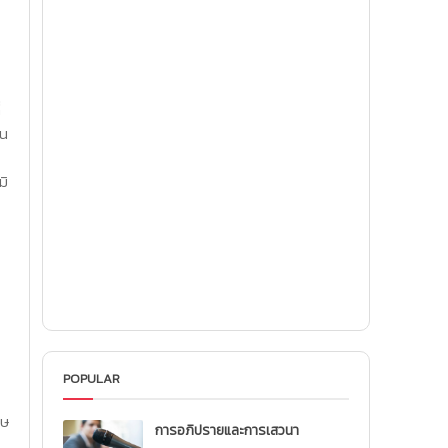
่
้น
มิ
POPULAR
ทษ
การอภิปรายและการเสวนา