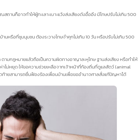
านก็อาจทำให้ผู้ทะเลาะเบาะแว้งส่งเสียงดังอื้ออึง มีโทษปรับไม่เกิน 500
่บ้านหรือที่ชุมนุมชน ต้องระวางโทษจำคุกไม่เกิน 10 วัน หรือปรับไม่เกิน 500
ระจำ ตามกฎหมายแล้วถือเป็นความผิดทางอาญาละหุโทษ ฐานส่งเสียง หรือทำให้
ห่าไม่หยุด ให้ขอความช่วยเหลือจากเจ้าหน้าที่ท้องถิ่นที่ดูแลสัตว์ (animal
สุดท้ายสามารถยื่นฟ้องร้องเพื่อนบ้านเพื่อขออำนาจศาลสั่งแก้ปัญหาได้