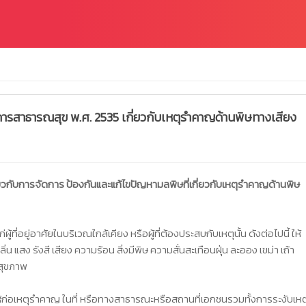
ารสาธารณสุข พ.ศ. 2535 เกี่ยวกับเหตุรำคาญด้านพิษทางเสียง
วกับการจัดการ ป้องกันและแก้ไขปัญหามลพิษที่เกี่ยวกับเหตุรำคาญด้านพิษ
ที่อยู่อาศัยในบริเวณใกล้เคียง หรือผู้ที่ต้องประสบกับเหตุนั้น ดังต่อไปนี้ ให้
น แสง รังสี เสียง ความร้อน สิ่งมีพิษ ความสั่นสะเทือนฝุ่น ละออง เขม่า เถ้า
อสุขภาพ
มิให้ก่อเหตุรำคาญ ในที่ หรือทางสาธารณะหรือสถานที่เอกชนรวมทั้งการระงับเหต